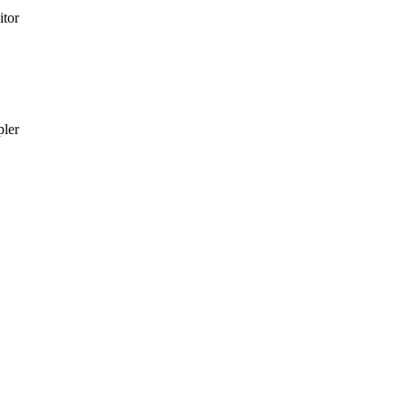
itor
pler