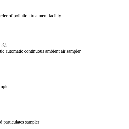
r of pollution treatment facility
方法
c automatic continuous ambient air sampler
mpler
 particulates sampler