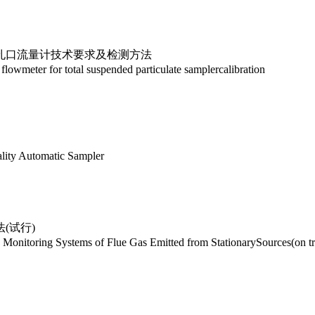
孔口流量计技术要求及检测方法
lowmeter for total suspended particulate samplercalibration
lity Automatic Sampler
(试行)
nitoring Systems of Flue Gas Emitted from StationarySources(on tri