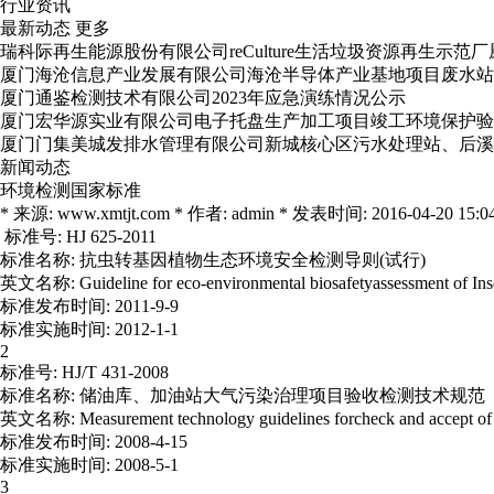
行业资讯
最新动态
更多
瑞科际再生能源股份有限公司reCulture生活垃圾资源再生示
厦门海沧信息产业发展有限公司海沧半导体产业基地项目废水站
厦门通鉴检测技术有限公司2023年应急演练情况公示
厦门宏华源实业有限公司电子托盘生产加工项目竣工环境保护验
厦门门集美城发排水管理有限公司新城核心区污水处理站、后溪
新闻动态
环境检测国家标准
* 来源: www.xmtjt.com * 作者: admin * 发表时间: 2016-04-20 15:04
标准号: HJ 625-2011
标准名称: 抗虫转基因植物生态环境安全检测导则(试行)
英文名称: Guideline for eco-environmental biosafetyassessment of Insect
标准发布时间: 2011-9-9
标准实施时间: 2012-1-1
2
标准号: HJ/T 431-2008
标准名称: 储油库、加油站大气污染治理项目验收检测技术规范
英文名称: Measurement technology guidelines forcheck and accept of air po
标准发布时间: 2008-4-15
标准实施时间: 2008-5-1
3