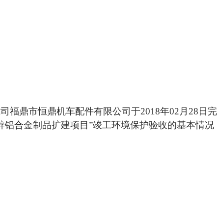
我司福鼎市恒鼎机车配件有限公司于
2018
年
02
月
28
日完
锌铝合金制品扩建项目
”
竣工环境保护验收的基本情况