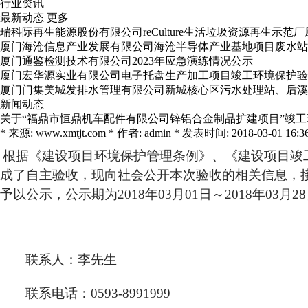
行业资讯
最新动态
更多
瑞科际再生能源股份有限公司reCulture生活垃圾资源再生示
厦门海沧信息产业发展有限公司海沧半导体产业基地项目废水站
厦门通鉴检测技术有限公司2023年应急演练情况公示
厦门宏华源实业有限公司电子托盘生产加工项目竣工环境保护验
厦门门集美城发排水管理有限公司新城核心区污水处理站、后溪
新闻动态
关于“福鼎市恒鼎机车配件有限公司锌铝合金制品扩建项目”竣
* 来源: www.xmtjt.com * 作者: admin * 发表时间: 2018-03-01 16:36
根据《建设项目环境保护管理条例》、《建设项目竣
成了自主验收，现向社会公开本次验收的相关信息，
予以公示，公示期为
2018
年
03
月
01
日～
2018
年
03
月
28
联系人：李先生
联系电话：
0593-8991999