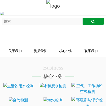
关于我们
资质荣誉
核心业务
联系我们
Business
核心业务