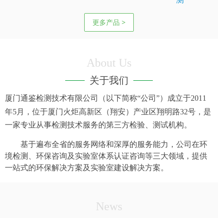
更多产品 >
About Us
关于我们
厦门通鉴检测技术有限公司（以下简称“公司”）成立于
2011
年
5
月，位于厦门火炬高新区（翔安）产业区翔明路
32
号，是
一家专业从事检测技术服务的第三方检验、测试机构。
基于遍布全省的服务网络和深厚的服务能力，公司在环
境检测、环保咨询及实验室体系认证咨询等三大领域，提供
一站式的环保解决方案及实验室建设解决方案。
News