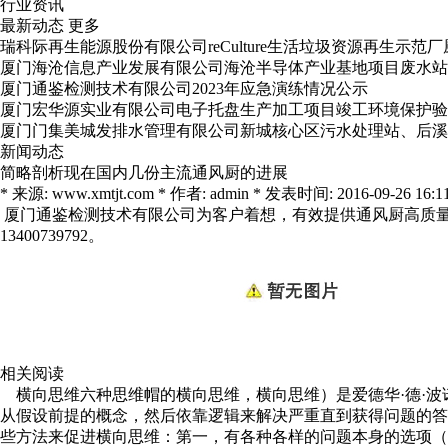
行业资讯
最新动态
更多
瑞科际再生能源股份有限公司reCulture生活垃圾资源再生示
厦门海沧信息产业发展有限公司海沧半导体产业基地项目废水站
厦门通鉴检测技术有限公司2023年应急演练情况公示
厦门宏华源实业有限公司电子托盘生产加工项目竣工环境保护验
厦门门集美城发排水管理有限公司新城核心区污水处理站、后溪
新闻动态
简略剖析现在国内几份主流通风厨的进展
* 来源: www.xmtjt.com * 作者: admin * 发表时间: 2016-09-26 16:11
厦门通鉴检测技术有限公司为客户着想，有效提供
通风厨
高质
13400739792。
相关阅读
横向思维六种思维帽的横向思维，横向思维）是爱德华·德·波
从假设前提的概念，然后依靠逻辑来解决严重直到获得问题的答案，
些方法来促进横向思维：第一，有各种各样的问题本身的选项（